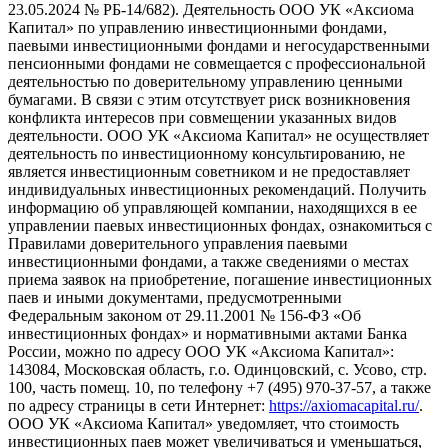
23.05.2024 № РБ-14/682). Деятельность ООО УК «Аксиома
Капитал» по управлению инвестиционными фондами,
паевыми инвестиционными фондами и негосударственными
пенсионными фондами не совмещается с профессиональной
деятельностью по доверительному управлению ценными
бумагами. В связи с этим отсутствует риск возникновения
конфликта интересов при совмещении указанных видов
деятельности. ООО УК «Аксиома Капитал» не осуществляет
деятельность по инвестиционному консультированию, не
является инвестиционным советником и не предоставляет
индивидуальных инвестиционных рекомендаций. Получить
информацию об управляющей компании, находящихся в ее
управлении паевых инвестиционных фондах, ознакомиться с
Правилами доверительного управления паевыми
инвестиционными фондами, а также сведениями о местах
приема заявок на приобретение, погашение инвестиционных
паев и иными документами, предусмотренными
Федеральным законом от 29.11.2001 № 156-ФЗ «Об
инвестиционных фондах» и нормативными актами Банка
России, можно по адресу ООО УК «Аксиома Капитал»:
143084, Московская область, г.о. Одинцовский, с. Усово, стр.
100, часть помещ. 10, по телефону +7 (495) 970-37-57, а также
по адресу страницы в сети Интернет:
https://axiomacapital.ru/
.
ООО УК «Аксиома Капитал» уведомляет, что стоимость
инвестиционных паев может увеличиваться и уменьшаться,